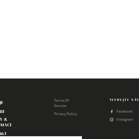
SLEDUJTE NÁ
Terms Of
JE
Service
RIE
Facebook
Privacy Policy
Y &
Instagram
RMACE
AKT