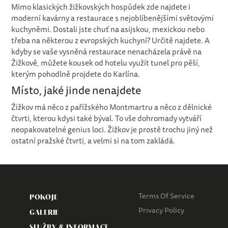
Mimo klasických žižkovských hospůdek zde najdete i
moderní kavárny a restaurace s nejoblíbenějšími světovými
kuchyněmi. Dostali jste chuť na asijskou, mexickou nebo
třeba na některou z evropských kuchyní? Určitě najdete. A
kdyby se vaše vysněná restaurace nenacházela právě na
Žižkově, můžete kousek od hotelu využít tunel pro pěší,
kterým pohodlně projdete do Karlína.
Místo, jaké jinde nenajdete
Žižkov má něco z pařížského Montmartru a něco z dělnické
čtvrti, kterou kdysi také býval. To vše dohromady vytváří
neopakovatelné genius loci. Žižkov je prostě trochu jiný než
ostatní pražské čtvrti, a velmi si na tom zakládá.
Terms Of Service
POKOJE
Privacy Policy
GALERIE
SLUŽBY & INFORMACE