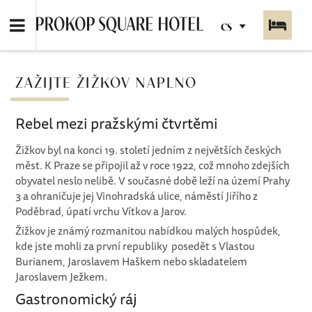
CS
ZAŽIJTE ŽIŽKOV NAPLNO
Rebel mezi pražskými čtvrtěmi
Žižkov byl na konci 19. století jedním z největších českých
měst. K Praze se připojil až v roce 1922, což mnoho zdejších
obyvatel neslo nelibě. V současné době leží na území Prahy
3 a ohraničuje jej Vinohradská ulice, náměstí Jiřího z
Poděbrad, úpatí vrchu Vítkov a Jarov.
Žižkov je známý rozmanitou nabídkou malých hospůdek,
kde jste mohli za první republiky posedět s Vlastou
Burianem, Jaroslavem Haškem nebo skladatelem
Jaroslavem Ježkem.
Gastronomický ráj