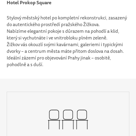
Hotel Prokop Square
Stylový městský hotel po kompletní rekonstrukci, zasazený
do autentického prostředí pražského Žižkova.
Nabízíme elegantní pokoje s důrazem na pohodlí a klid,
který si vychutnáte i ve vnitrobloku plném zeleně.
Žižkov vás okouzlí svými kavárnami, galeriemi i typickými
dvorky – a centrum města máte přitom doslova na dosah.
Ideální zázemí pro objevování Prahy jinak – osobitě,
pohodlně a s duší.