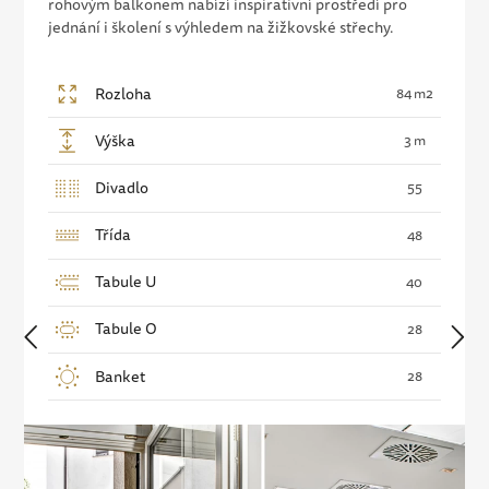
rohovým balkonem nabízí inspirativní prostředí pro
jednání i školení s výhledem na žižkovské střechy.
Rozloha
84 m2
Výška
3 m
Divadlo
55
Třída
48
Tabule U
40
Tabule O
28
Banket
28