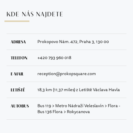
KDE NÁS NAJDETE
ADRESA
Prokopovo Nám. 472, Praha 3, 130 00
TELEFON
+420 793 960 018
E-MAIL
reception@prokopsquare.com
LETIŠTĚ
18,3 km (11,37 miles) z Letiště Václava Havla
AUTOBUS
Bus 119 > Metro Nádraží Veleslavín > Flora -
Bus 136 Flora > Rokycanova