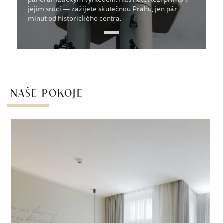
jejím srdci — zažijete skutečnou Prahu, jen pár
Fo
minut od historického centra.
c
NAŠE POKOJE