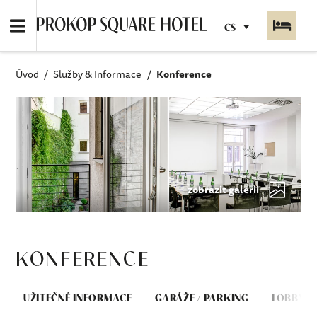
CS
Konference
Úvod
Služby & Informace
zobrazit galerii
KONFERENCE
UŽITEČNÉ INFORMACE
GARÁŽE / PARKING
LOBBY B