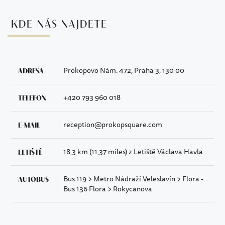
KDE NÁS NAJDETE
ADRESA
Prokopovo Nám. 472, Praha 3, 130 00
TELEFON
+420 793 960 018
E-MAIL
reception@prokopsquare.com
LETIŠTĚ
18,3 km (11,37 miles) z Letiště Václava Havla
AUTOBUS
Bus 119 > Metro Nádraží Veleslavín > Flora -
Bus 136 Flora > Rokycanova