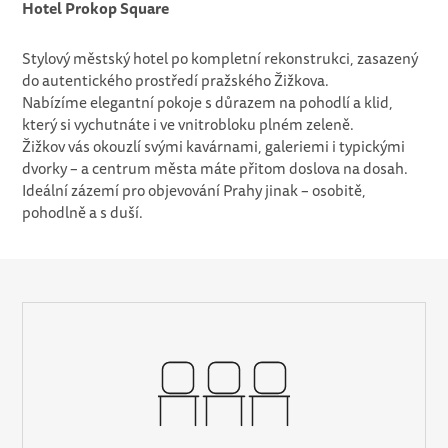
Hotel Prokop Square
Stylový městský hotel po kompletní rekonstrukci, zasazený
do autentického prostředí pražského Žižkova.
Nabízíme elegantní pokoje s důrazem na pohodlí a klid,
který si vychutnáte i ve vnitrobloku plném zeleně.
Žižkov vás okouzlí svými kavárnami, galeriemi i typickými
dvorky – a centrum města máte přitom doslova na dosah.
Ideální zázemí pro objevování Prahy jinak – osobitě,
pohodlně a s duší.