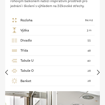
rohovým balkonem nabízí inspirativní prostředí pro
jednání i školení s výhledem na žižkovské střechy.
Rozloha
84 m2
Výška
3 m
Divadlo
55
Třída
48
Tabule U
40
Tabule O
28
Banket
28