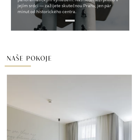
jejím srdci — zažijete skutečnou Prahu, jen pár
Fo
minut od historického centra.
c
NAŠE POKOJE